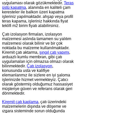
uygulaması olarak gözükmektedir.
Teras
üstü kapatma
, alanında en kaliteli çam
keresteler ile balkon üzeri kapatma
işleriniz yapılmaktadır. ahşap veya profil
teras kapama, işleriniz hakkında fiyat
teklifi m2 birim fiyatı alabilirsiniz.
Çatı izolasyon firmaları, izolasyon
malzemesi aslında tamamen su yalıtım
malzemesi olarak bilinir ve bir çok
noktada bu malzeme kullanılmaktadır.
Kiremit çatı aktarma,
şıngıl çatı yapımı
,
arduazlı kumlu membran, gibi çatı
uygulamaları için olmazsa olmazı olarak
bilinmektedir.
Çatı izolasyon
,
konusunda usta ve kalifiye
elemanlarımız ile sizlere en iyi şaloma
işlerinizde hizmet vermekteyiz. Çatıcı
olarak göstermiş olduğumuz hassasiyet
müşteriye güven ve referans olarak geri
dönmektedir.
Kiremit çatı kaplama
, çatı üzerindeki
malzemelerin dışında ve döşeme ve
ızgara sisteminde sorun olduğunda