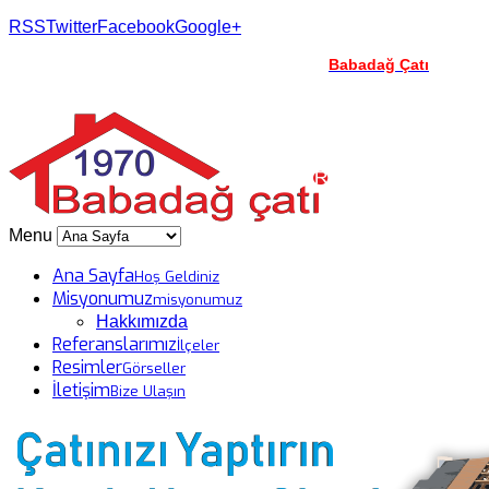
RSS
Twitter
Facebook
Google+
Türkiyenin En iyi Çatı Uygulama Firmaları |
Babadağ Çatı
|
İşimiz Güçümüz Çatı |
Menu
Ana Sayfa
Hoş Geldiniz
Misyonumuz
misyonumuz
Hakkımızda
Referanslarımız
İlçeler
Resimler
Görseller
İletişim
Bize Ulaşın