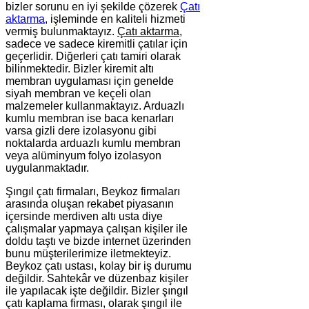
bizler sorunu en iyi şekilde çözerek
Çatı
aktarma
, işleminde en kaliteli hizmeti
vermiş bulunmaktayız.
Çatı aktarma
,
sadece ve sadece kiremitli çatılar için
geçerlidir. Diğerleri çatı tamiri olarak
bilinmektedir. Bizler kiremit altı
membran uygulaması için genelde
siyah membran ve keçeli olan
malzemeler kullanmaktayız. Arduazlı
kumlu membran ise baca kenarları
varsa gizli dere izolasyonu gibi
noktalarda arduazlı kumlu membran
veya alüminyum folyo izolasyon
uygulanmaktadır.
Şıngıl çatı firmaları, Beykoz firmaları
arasında oluşan rekabet piyasanın
içersinde merdiven altı usta diye
çalışmalar yapmaya çalışan kişiler ile
doldu taştı ve bizde internet üzerinden
bunu müşterilerimize iletmekteyiz.
Beykoz çatı ustası, kolay bir iş durumu
değildir. Sahtekâr ve düzenbaz kişiler
ile yapılacak işte değildir. Bizler şıngıl
çatı kaplama firması, olarak şıngıl ile